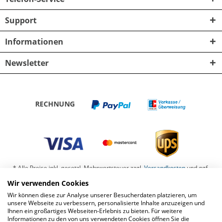
Support
Informationen
Newsletter
RECHNUNG
* Alle Preise inkl. gesetzl. Mehrwertsteuer zzgl.
Versandkosten
und ggf.
Nachnahmegebühren, wenn nicht anders beschrieben
Wir verwenden Cookies
Wir können diese zur Analyse unserer Besucherdaten platzieren, um
Barrierefreiheit
Kontaktformular
Datenschutz
unsere Webseite zu verbessern, personalisierte Inhalte anzuzeigen und
Ihnen ein großartiges Webseiten-Erlebnis zu bieten. Für weitere
Impressum
Widerrufsbelehrung
Informationen zu den von uns verwendeten Cookies öffnen Sie die