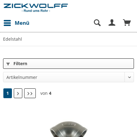
Menü
Edelstahl
Filtern
1
von
4