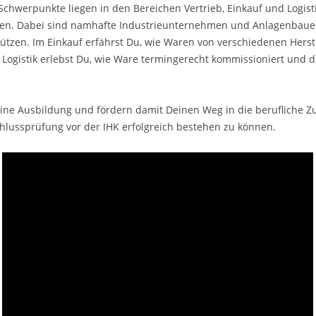
chwerpunkte liegen in den Bereichen Vertrieb, Einkauf und Logistik
en. Dabei sind namhafte Industrieunternehmen und Anlagenbauer
rstützen. Im Einkauf erfährst Du, wie Waren von verschiedenen Hers
r Logistik erlebst Du, wie Ware termingerecht kommissioniert und
ine Ausbildung und fördern damit Deinen Weg in die berufliche Z
lussprüfung vor der IHK erfolgreich bestehen zu können.