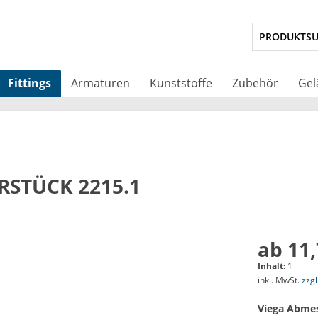
Fittings
Armaturen
Kunststoffe
Zubehör
Gel
RSTÜCK 2215.1
ab 11,
Inhalt:
1
inkl. MwSt.
zzg
Viega Abme