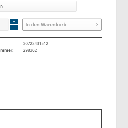
+
In den
Warenkorb
-
30722431512
nummer:
298302