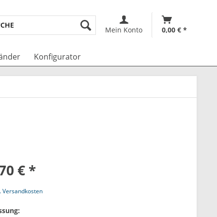
Mein Konto
0,00 € *
änder
Konfigurator
70 € *
l. Versandkosten
ssung: