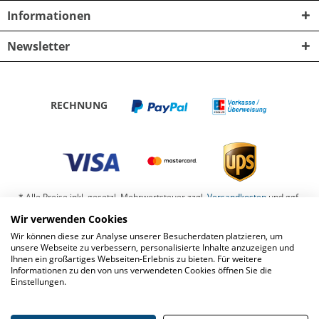
Informationen
Newsletter
RECHNUNG
* Alle Preise inkl. gesetzl. Mehrwertsteuer zzgl.
Versandkosten
und ggf.
Nachnahmegebühren, wenn nicht anders beschrieben
Wir verwenden Cookies
Wir können diese zur Analyse unserer Besucherdaten platzieren, um
Barrierefreiheit
Kontaktformular
Datenschutz
unsere Webseite zu verbessern, personalisierte Inhalte anzuzeigen und
Ihnen ein großartiges Webseiten-Erlebnis zu bieten. Für weitere
Impressum
Widerrufsbelehrung
Informationen zu den von uns verwendeten Cookies öffnen Sie die
Einstellungen.
AGB Zickwolff-Shop I www.zickwolff.de
AGB für sonstige Geschäfte
Widerruf erklären