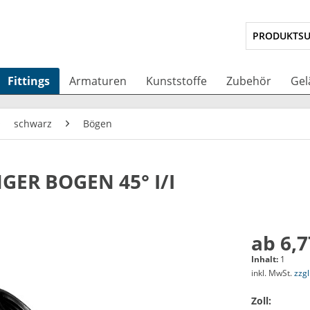
Fittings
Armaturen
Kunststoffe
Zubehör
Gel
schwarz
Bögen
NGER BOGEN 45° I/I
ab 6,7
Inhalt:
1
inkl. MwSt.
zzg
Zoll: