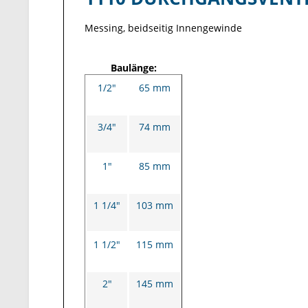
Messing, beidseitig Innengewinde
Baulänge:
1/2"
65 mm
3/4"
74 mm
1"
85 mm
1 1/4"
103 mm
1 1/2"
115 mm
2"
145 mm